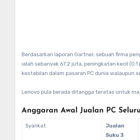
Berdasarkan laporan Gartner, sebuah firma penganalisa pasaran, pada suku ke 3 tahun 2018, jumlah jualan PC
ialah sebanyak 67.2 juta, peningkatan kecil (0.
kestabilan dalam pasaran PC dunia walaupun se
Lenovo pula berada ditangga teratas untuk maj
Anggaran Awal Jualan PC Seluru
Syarikat
Jualan
Suku 3