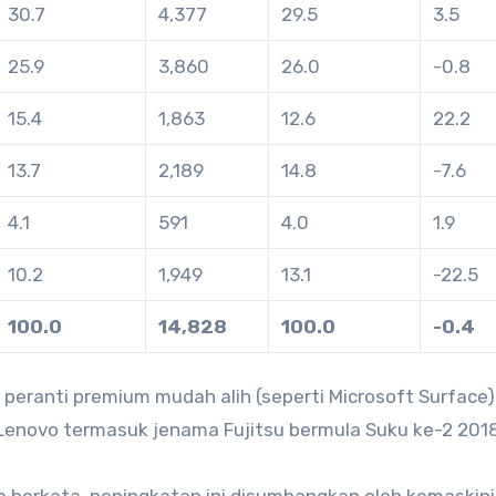
30.7
4,377
29.5
3.5
25.9
3,860
26.0
-0.8
15.4
1,863
12.6
22.2
13.7
2,189
14.8
-7.6
4.1
591
4.0
1.9
10.2
1,949
13.1
-22.5
100.0
14,828
100.0
-0.4
peranti premium mudah alih (seperti Microsoft Surface)
Lenovo termasuk jenama Fujitsu bermula Suku ke-2 2018