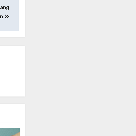
lang
an