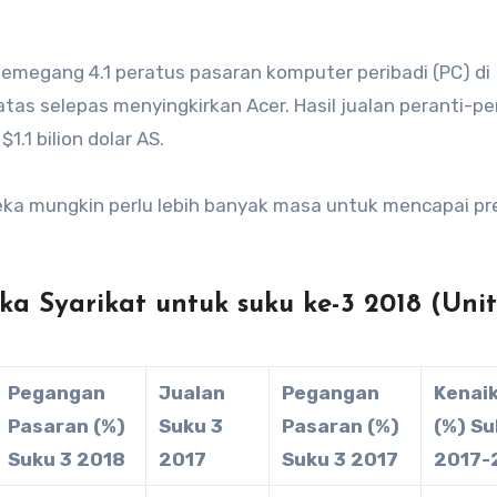
memegang 4.1 peratus pasaran komputer peribadi (PC) di
atas selepas menyingkirkan Acer. Hasil jualan peranti-pe
.1 bilion dolar AS.
Mereka mungkin perlu lebih banyak masa untuk mencapai pr
a Syarikat untuk suku ke-3 2018 (Unit
Pegangan
Jualan
Pegangan
Kenai
Pasaran (%)
Suku 3
Pasaran (%)
(%) Su
Suku 3 2018
2017
Suku 3 2017
2017-