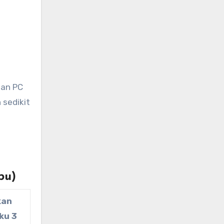
 sedikit
bu)
kan
ku 3