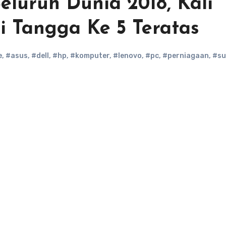
eluruh Dunia 2018, Kali
i Tangga Ke 5 Teratas
e
,
#asus
,
#dell
,
#hp
,
#komputer
,
#lenovo
,
#pc
,
#perniagaan
,
#s