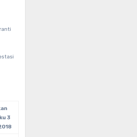
ranti
estasi
kan
ku 3
2018