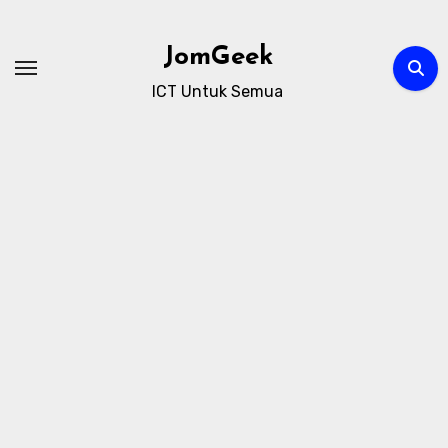
Skip
to
JomGeek
content
ICT Untuk Semua