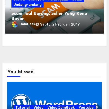
Undang-undang
Scam Jual Barang, Seller Yang Kena
Bayar
JomGeek
Sabtu, 2 Februari 2019
You Missed
Tutorial
Video
Video JomGeek
Youtube