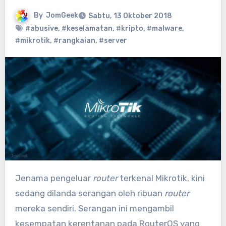
By
JomGeek
Sabtu, 13 Oktober 2018
#abusive
,
#keselamatan
,
#kripto
,
#malware
,
#mikrotik
,
#rangkaian
,
#server
Jenama pengeluar
router
terkenal Mikrotik, kini
sedang dilanda serangan oleh ribuan
router
mereka sendiri. Serangan ini mengambil
kesempatan kerentanan pada RouterOS yang