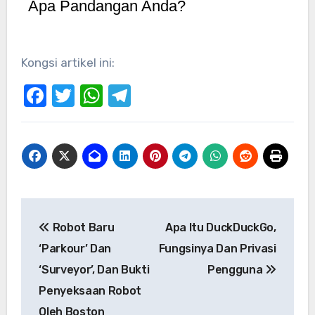
Apa Pandangan Anda?
Kongsi artikel ini:
Facebook
Twitter
WhatsApp
Telegram
Navigasi
Robot Baru
Apa Itu DuckDuckGo,
kiriman
‘Parkour’ Dan
Fungsinya Dan Privasi
‘Surveyor’, Dan Bukti
Pengguna
Penyeksaan Robot
Oleh Boston