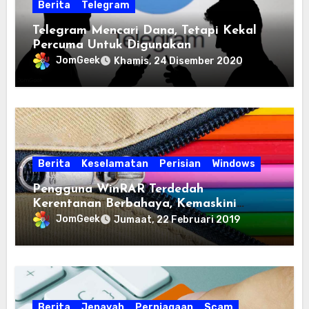
Berita
Telegram
Telegram Mencari Dana, Tetapi Kekal
Percuma Untuk Digunakan
JomGeek
Khamis, 24 Disember 2020
Berita
Keselamatan
Perisian
Windows
Pengguna WinRAR Terdedah
Kerentanan Berbahaya, Kemaskini
Segera
JomGeek
Jumaat, 22 Februari 2019
Berita
Jenayah
Perniagaan
Scam