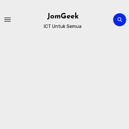
Skip
to
JomGeek
content
ICT Untuk Semua