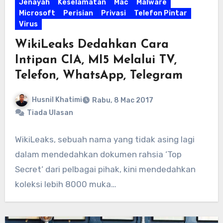
Jenayah
Keselamatan
Mac
Malware
Microsoft
Perisian
Privasi
Telefon Pintar
Virus
WikiLeaks Dedahkan Cara
Intipan CIA, MI5 Melalui TV,
Telefon, WhatsApp, Telegram
Husnil Khatimi
Rabu, 8 Mac 2017
Tiada Ulasan
WikiLeaks, sebuah nama yang tidak asing lagi
dalam mendedahkan dokumen rahsia ‘Top
Secret‘ dari pelbagai pihak, kini mendedahkan
koleksi lebih 8000 muka…