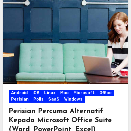
Android
iOS
Linux
Mac
Microsoft
Office
Perisian
Polls
SaaS
Windows
Perisian Percuma Alternatif
Kepada Microsoft Office Suite
(Word, PowerPoint, Excel)