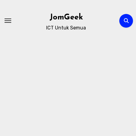
Skip
to
JomGeek
content
ICT Untuk Semua