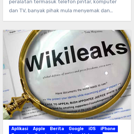
peralatan termasuk telefon pintar, komputer
dan TV, banyak pihak mula menyemak dan…
Aplikasi
Apple
Berita
Google
iOS
iPhone