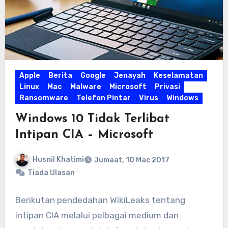
Apple
Berita
Google
Jenayah
Keselamatan
Linux
Mac
Malware
Microsoft
Privasi
Ransomware
Telefon Pintar
Virus
Windows
Windows 10 Tidak Terlibat
Intipan CIA – Microsoft
Husnil Khatimi
Jumaat, 10 Mac 2017
Tiada Ulasan
Berikutan pendedahan WikiLeaks tentang
intipan CIA melalui pelbagai medium dan